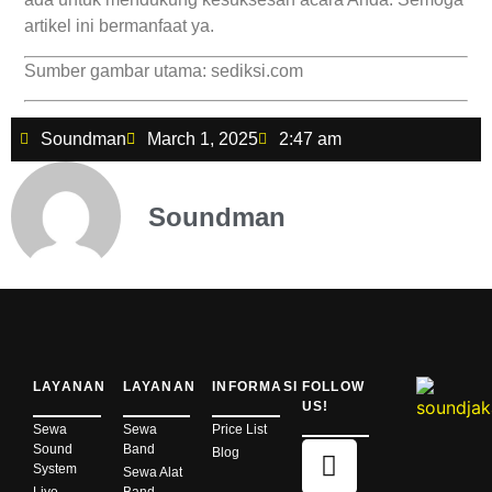
artikel ini bermanfaat ya.
Sumber gambar utama: sediksi.com
Soundman
March 1, 2025
2:47 am
Soundman
LAYANAN
LAYANAN
INFORMASI
FOLLOW
US!
Sewa
Sewa
Price List
Sound
Band
Blog
System
Sewa Alat
Live
Band