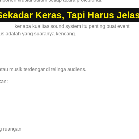
kadar Keras, Tapi Harus Jela
us adalah yang suaranya kencang.
tau musik terdengar di telinga audiens.
kan:
ng ruangan