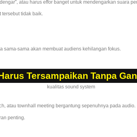
engar”, atau harus effor banget untuk mendengarkan suara pe
 tersebut tidak baik.
ya sama-sama akan membuat audiens kehilangan fokus.
 Harus Tersampaikan Tanpa Ga
nch, atau townhall meeting bergantung sepenuhnya pada audio.
an penting.