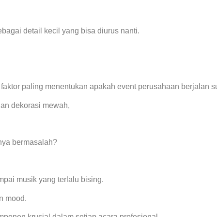
bagai detail kecil yang bisa diurus nanti.
u faktor paling menentukan apakah event perusahaan berjalan 
an dekorasi mewah,
ionya bermasalah?
pai musik yang terlalu bising.
an mood.
mponen krusial dalam setiap acara profesional.