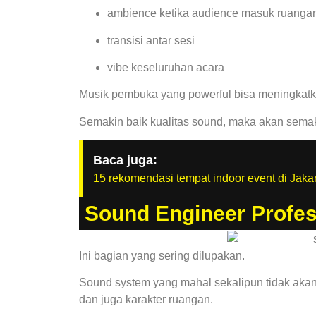
ambience ketika audience masuk ruanga
transisi antar sesi
vibe keseluruhan acara
Musik pembuka yang powerful bisa meningkatka
Semakin baik kualitas sound, maka akan semak
Baca juga:
15 rekomendasi tempat indoor event di Jaka
Sound Engineer Profe
Ini bagian yang sering dilupakan.
Sound system yang mahal sekalipun tidak akan
dan juga karakter ruangan.