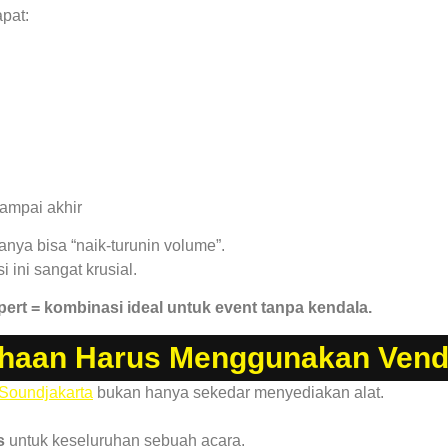
pat:
sampai akhir
hanya bisa “naik-turunin volume”.
 ini sangat krusial.
ert = kombinasi ideal untuk event tanpa kendala.
haan Harus Menggunakan Vendo
Soundjakarta
bukan hanya sekedar menyediakan alat.
s
untuk keseluruhan sebuah acara.