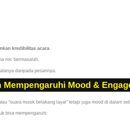
kan kredibilitas acara
.
na mic bermasalah,
alanya daripada pesannya.
em Mempengaruhi Mood & Engag
tau “suara musik belakang layar” tetapi juga mood di dalam se
ruk bisa mempengaruhi: