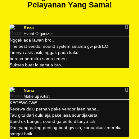
Pelayanan Yang Sama!
Reza
Event Organizer
Nggak ada lawan bro..
The best vendor sound system selama gw jadi EO.
Timnya asik-asik, nggak pada kaku,
berasa bermitra sama temen.
Sukses buat lo semua bro..
Nana
Make up Artist
KECEWA GW!
Kecewa dulu pernah pake vendor laen haha..
Tau gitu dari dulu aja pake jasa soundjakarta.
Band ok banget, sound ga perlu ditanya lah,
Dan yang paling penting buat gw sih, komunikasi mereka
sangat baik.