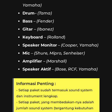
Yamaha)
Drum
–
(Tama)
Bass
–
(Fender)
Gitar
–
(Ibanez)
Keyboard
–
(Rolland
)
Speaker Monitor
–
(Cooper, Yamaha)
Mic
–
(Shure, Mipro, Senheiser)
Amplifier
–
(Marshall)
Speaker Aktif
–
(Bose, RCF, Yamaha)
Informasi Penting :
- Setiap paket sudah termasuk sound system
dan instrument lengkap.
- Setiap paket, yang membedakan-nya adalah
jumlah sound system (tergantung kebutuhan