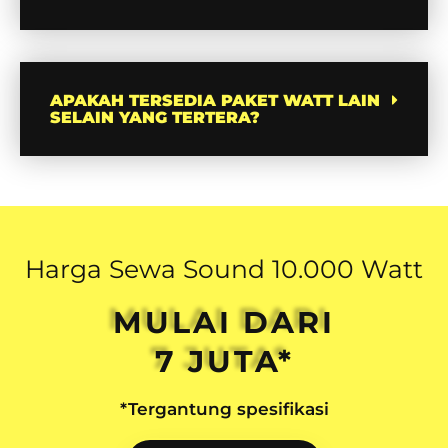
APAKAH TERSEDIA PAKET WATT LAIN
SELAIN YANG TERTERA?
Harga Sewa Sound 10.000 Watt
MULAI DARI
7 JUTA*
*Tergantung spesifikasi