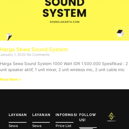
Harga Sewa Sound System
January 1, 2020
No Comments
Harga Sewa Sound System 1000 Watt IDR 1.500.000 Spesifikasi : 2
unit speaker aktif, 1 unit mixer, 2 unit wireless mic, 2 unit cable mic
Read More »
LAYANAN
LAYANAN
INFORMASI
FOLLOW
US!
Sewa
Sewa
Price List